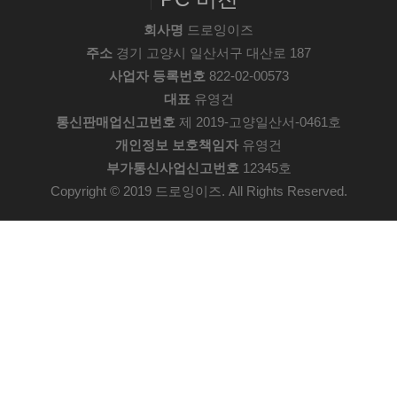
회사명
드로잉이즈
주소
경기 고양시 일산서구 대산로 187
사업자 등록번호
822-02-00573
대표
유영건
통신판매업신고번호
제 2019-고양일산서-0461호
개인정보 보호책임자
유영건
부가통신사업신고번호
12345호
Copyright © 2019 드로잉이즈. All Rights Reserved.