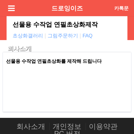
드로잉이즈
카톡문
의
선물용 수작업 연필초상화제작
|
|
초상화갤러리
그림주문하기
FAQ
회사소개
선물용
수작업 연필
초상화를 제작해 드립니다
회사소개
개인정보
이용약관
PC 버전