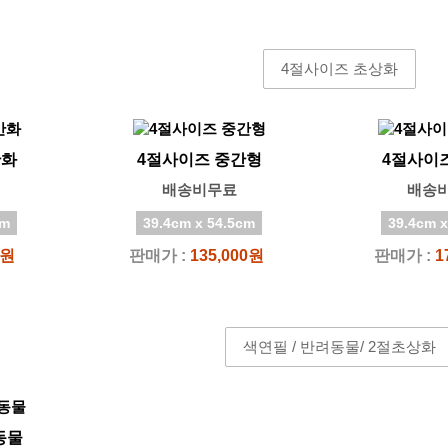
42.0cm
42.0cm
4절사이즈 초상화
반화
4절사이즈 중간형
4절사이
배송비무료
배송
cm
39.4cm x 54.5cm
39.4cm x
0원
판매가 :
135,000원
판매가 :
1
색연필 / 반려동물/ 2절초상화
동물