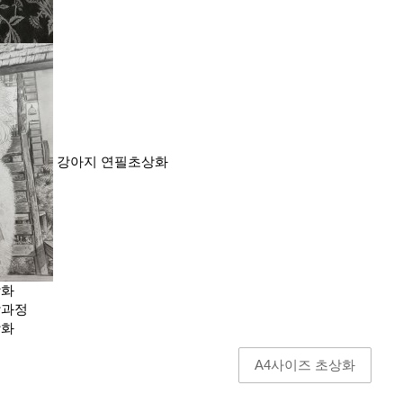
강아지 연필초상화
상화
작과정
상화
A4사이즈 초상화